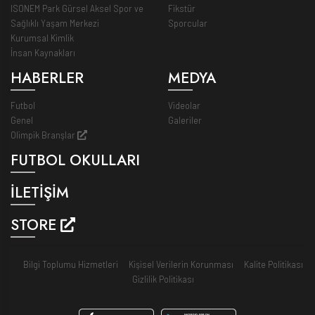
ISONEM Park Gürsel Aksel Spor ve
Fikstür
Sağlıklı Yaşam Merkezi
Sporcular
Kurumsal Kimlik
İnsan Kaynakları
HABERLER
MEDYA
Futbol
Videolar
Genel
Galeriler
Olimpik Branşlar
FUTBOL OKULLARI
İLETİŞİM
STORE
Bilgi Toplumu Hizmetleri
Kişisel Verilerin Korunması
Kalite Politikası
Gizlilik Politikası