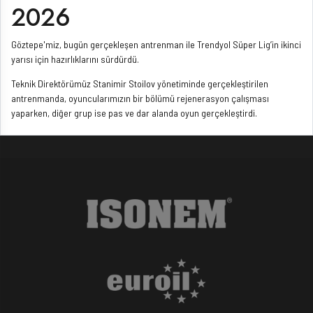
2026
Göztepe'miz, bugün gerçekleşen antrenman ile Trendyol Süper Lig’in ikinci
yarısı için hazırlıklarını sürdürdü.
Teknik Direktörümüz Stanimir Stoilov yönetiminde gerçekleştirilen
antrenmanda, oyuncularımızın bir bölümü rejenerasyon çalışması
yaparken, diğer grup ise pas ve dar alanda oyun gerçekleştirdi.