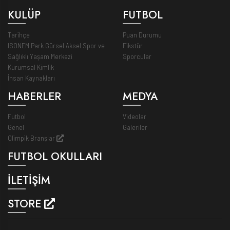
KULÜP
FUTBOL
Tarihçe
Puan Durumu
ISONEM Park Gürsel Aksel Spor ve
Fikstür
Sağlıklı Yaşam Merkezi
Sporcular
Kurumsal Kimlik
İnsan Kaynakları
HABERLER
MEDYA
Futbol
Videolar
Genel
Galeriler
Olimpik Branşlar
FUTBOL OKULLARI
İLETİŞİM
STORE