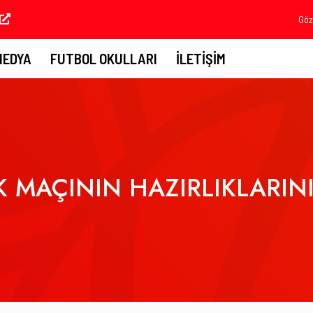
Göz
MEDYA
FUTBOL OKULLARI
İLETIŞIM
K MAÇININ HAZIRLIKLARIN