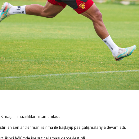
 maçının hazırlıklarını tamamladı.
tirilen son antrenman, ısınma ile başlayıp pas çalışmalarıyla devam etti.
, ikinci bölümde ise şut çalışması gerçekleştirdi.