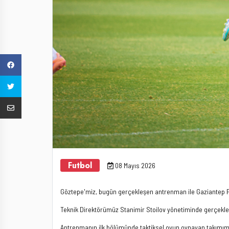
Futbol
08 Mayıs 2026
Göztepe'miz, bugün gerçekleşen antrenman ile Gaziantep FK
Teknik Direktörümüz Stanimir Stoilov yönetiminde gerçekleş
Antrenmanın ilk bölümünde taktiksel oyun oynayan takımımız