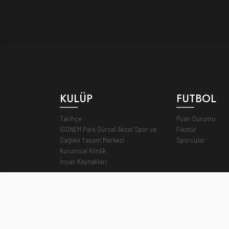
KULÜP
FUTBOL
Tarihçe
Puan Durumu
ISONEM Park Gürsel Aksel Spor ve
Fikstür
Sağlıklı Yaşam Merkezi
Sporcular
Kurumsal Kimlik
İnsan Kaynakları
GÖZTEPE SK