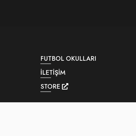
FUTBOL OKULLARI
İLETİŞİM
STORE
isel Verilerin Korunması
Kalite Politikası
Gizlilik Politikası