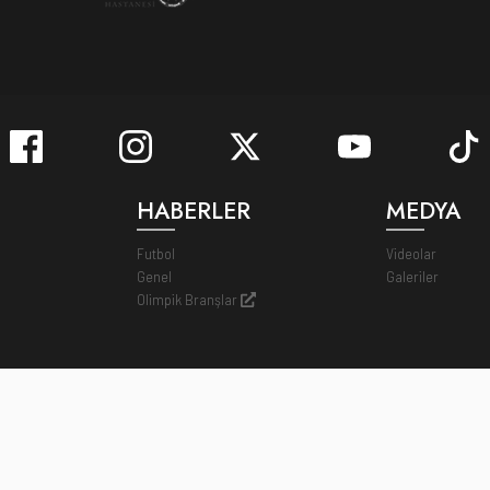
HABERLER
MEDYA
Futbol
Videolar
Genel
Galeriler
Olimpik Branşlar
Bilgi Toplumu Hizmetleri
Kiş