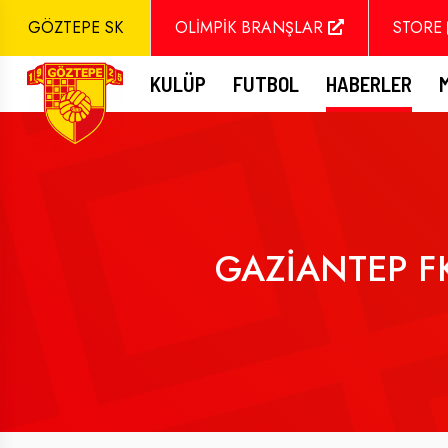
GÖZTEPE SK
OLİMPİK BRANŞLAR
STORE
KULÜP
FUTBOL
HABERLER
GAZİANTEP F