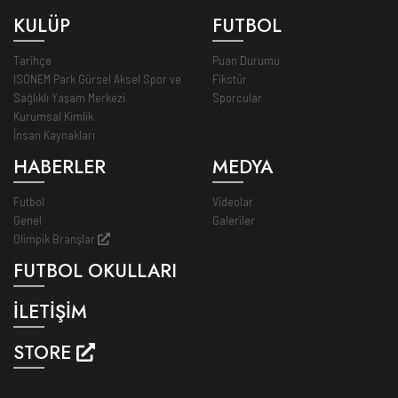
KULÜP
FUTBOL
Tarihçe
Puan Durumu
ISONEM Park Gürsel Aksel Spor ve
Fikstür
Sağlıklı Yaşam Merkezi
Sporcular
Kurumsal Kimlik
İnsan Kaynakları
HABERLER
MEDYA
Futbol
Videolar
Genel
Galeriler
Olimpik Branşlar
FUTBOL OKULLARI
İLETİŞİM
STORE