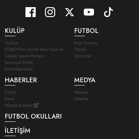
KULÜP
FUTBOL
Tarihçe
Puan Durumu
ISONEM Park Gürsel Aksel Spor ve
Fikstür
Sağlıklı Yaşam Merkezi
Sporcular
Kurumsal Kimlik
İnsan Kaynakları
HABERLER
MEDYA
Futbol
Videolar
Genel
Galeriler
Olimpik Branşlar
FUTBOL OKULLARI
İLETİŞİM