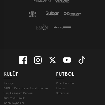
KULÜP
FUTBOL
Tarihçe
Puan Durumu
ISONEM Park Gürsel Aksel Spor ve
Fikstür
Sağlıklı Yaşam Merkezi
Sporcular
Kurumsal Kimlik
İnsan Kaynakları