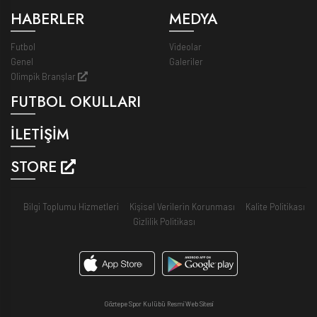
HABERLER
MEDYA
Futbol
Videolar
Genel
Galeriler
Olimpik Branşlar
FUTBOL OKULLARI
İLETİŞİM
STORE
Bilgi Toplumu Hizmetleri
Kişisel Verilerin Korunması
Kalite Politikası
Gizlilik Politikası
Göztepe Spor Kulübü Resmi Web Sitesi