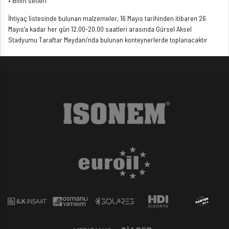
• Bilim setleri
İhtiyaç listesinde bulunan malzemeler, 16 Mayıs tarihinden itibaren 26
Mayıs’a kadar her gün 12.00-20.00 saatleri arasında Gürsel Aksel
Stadyumu Taraftar Meydanı’nda bulunan konteynerlerde toplanacaktır