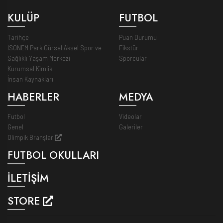
KULÜP
FUTBOL
Tarihçe
Puan Durumu
ISONEM Park Gürsel Aksel Spor ve
Fikstür
Sağlıklı Yaşam Merkezi
Sporcular
Kurumsal Kimlik
İnsan Kaynakları
HABERLER
MEDYA
Futbol
Videolar
Genel
Galeriler
Olimpik Branşlar
FUTBOL OKULLARI
İLETİŞİM
STORE