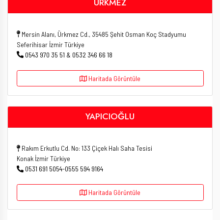
ÜRKMEZ
Mersin Alanı, Ürkmez Cd., 35485 Şehit Osman Koç Stadyumu
Seferihisar İzmir Türkiye
0543 970 35 51 & 0532 346 66 18
Haritada Görüntüle
YAPICIOĞLU
Rakım Erkutlu Cd. No: 133 Çiçek Halı Saha Tesisi
Konak İzmir Türkiye
0531 691 5054-0555 594 9164
Haritada Görüntüle