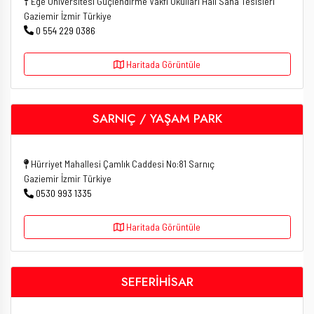
Ege Üniversitesi Güçlendirme Vakfı Okulları Halı Saha Tesisleri
Gaziemir İzmir Türkiye
0 554 229 0386
Haritada Görüntüle
SARNIÇ / YAŞAM PARK
Hürriyet Mahallesi Çamlık Caddesi No:81 Sarnıç
Gaziemir İzmir Türkiye
0530 993 1335
Haritada Görüntüle
SEFERİHİSAR