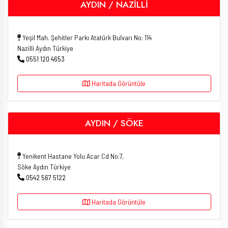
AYDIN / NAZİLLİ
Yeşil Mah. Şehitler Parkı Atatürk Bulvarı No: 114
Nazilli Aydın Türkiye
0551 120 4653
Haritada Görüntüle
AYDIN / SÖKE
Yenikent Hastane Yolu Acar Cd No:7,
Söke Aydın Türkiye
0542 567 5122
Haritada Görüntüle