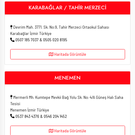
KARABAĞLAR / TAHİR MERZECİ
Devrim Mah. 3771. Sk. No:9, Tahir Merzeci Ortaokul Sahası
Karabağlar İzmir Türkiye
0507 185 7037 & 0505 020 8195
Haritada Görüntüle
MENEMEN
Mermerli Mh. Kumtepe Mevkii Bağ Yolu Sk. No: 4/A Güneş Halı Saha
Tesisi
Menemen İzmir Türkiye
0537 843 4376 & 0546 204 1452
Haritada Görüntüle