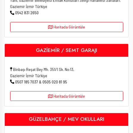
Yanı, Gaziemir Belediyesi Emlâk Konutları Sevgi Mahallesi Sahaları.
Gaziemir İzmir Türkiye
0542 831 2650
Haritada Görüntüle
GAZİEMİR / SEMT GARAJI
Binbaşı Reşat Bey Mh. 351/1 Sk. No:13,
Gaziemir İzmir Türkiye
0507 185 7037 & 0505 020 81 95
Haritada Görüntüle
GÜZELBAHÇE / MEV OKULLARI