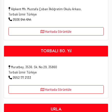
Alpkent Mh. Mustafa Çoban İlköğretim Okulu Arkası,
Torbalı İzmir Türkiye
0506 644 4144
Haritada Görüntüle
TORBALI 80. Yıl
Muratbey, 3536. Sk. No:29, 35860
Torbalı İzmir Türkiye
0552 171 2133
Haritada Görüntüle
URLA