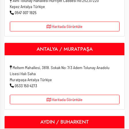
Avni Tolunay Mahallesi Hürriyet Caddesi no:252,07220
Kepez Antalya Türkiye
0547 007 1925
Haritada Görüntüle
ANTALYA / MURATPAŞA
Meltem Mahallesi, 3818. Sokak No: 7/3 Adem Tolunay Anadolu
Lisesi Halı Saha
Muratpaşa Antalya Türkiye
0533 150 4273
Haritada Görüntüle
AYDIN / BUHARKENT