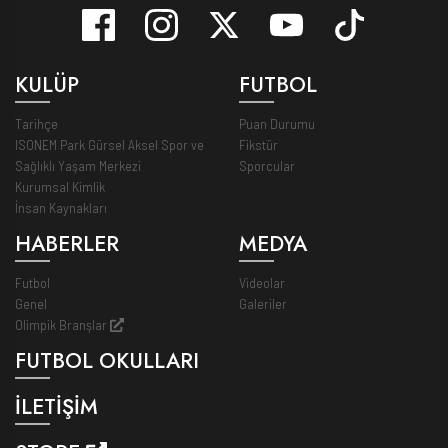
KULÜP
FUTBOL
Tarihçe
Puan Durumu
ISONEM Park Gürsel Aksel Spor ve
Fikstür
Sağlıklı Yaşam Merkezi
Sporcular
Kurumsal Kimlik
İnsan Kaynakları
HABERLER
MEDYA
Futbol
Videolar
Genel
Galeriler
Olimpik Branşlar
FUTBOL OKULLARI
İLETİŞİM