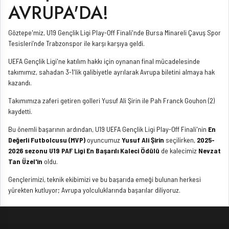
AVRUPA'DA!
Göztepe'miz, U19 Gençlik Ligi Play-Off Finali'nde Bursa Minareli Çavuş Spor
Tesisleri’nde Trabzonspor ile karşı karşıya geldi.
UEFA Gençlik Ligi'ne katılım hakkı için oynanan final mücadelesinde
takımımız, sahadan 3-1'lik galibiyetle ayrılarak Avrupa biletini almaya hak
kazandı.
Takımımıza zaferi getiren golleri Yusuf Ali Şirin ile Pah Franck Gouhon (2)
kaydetti.
Bu önemli başarının ardından, U19 UEFA Gençlik Ligi Play-Off Finali'nin
En
Değerli Futbolcusu (MVP)
oyuncumuz
Yusuf Ali Şirin
seçilirken,
2025-
2026 sezonu U19 PAF Ligi En Başarılı Kaleci Ödülü
de kalecimiz
Nevzat
Tan Üzel'in
oldu.
Gençlerimizi, teknik ekibimizi ve bu başarıda emeği bulunan herkesi
yürekten kutluyor; Avrupa yolculuklarında başarılar diliyoruz.