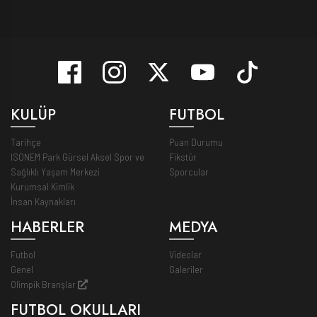
KULÜP
FUTBOL
Tarihçe
Puan Durumu
ISONEM Park Gürsel Aksel Spor ve
Fikstür
Sağlıklı Yaşam Merkezi
Sporcular
Kurumsal Kimlik
İnsan Kaynakları
HABERLER
MEDYA
Futbol
Videolar
Genel
Galeriler
Olimpik Branşlar
FUTBOL OKULLARI