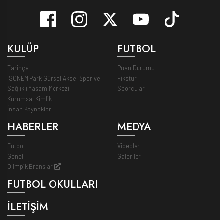
KULÜP
FUTBOL
Tarihçe
Puan Durumu
ISONEM Park Gürsel Aksel Spor ve
Fikstür
Sağlıklı Yaşam Merkezi
Sporcular
Kurumsal Kimlik
İnsan Kaynakları
HABERLER
MEDYA
Futbol
Videolar
Genel
Galeriler
Olimpik Branşlar
FUTBOL OKULLARI
İLETİŞİM